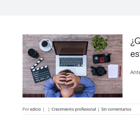
¿Q
es
er?
 10
Ante
Por
edicio
|
|
Crecimiento profesional
|
Sin comentarios